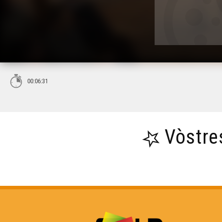
00:06:31
Vòstre