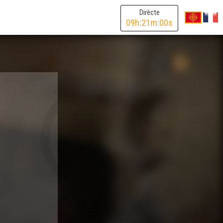
Dirècte
09
h:
21
m:
00
s