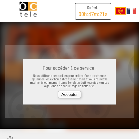
Dirècte
00
h:
47
m:
21
s
Pour accéder à ce service :
Nous utilisons des cookies pour profiter d'une expérience
optimisée, votre choix est conservé 6 mois et vous pouvez le
modifier à tout moment dans l'onglet réduit « cookies » en bas
à gauche de chaque page de notre site.