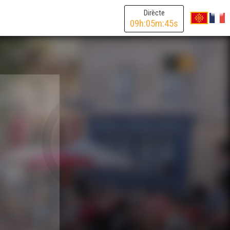
Dirècte
09
h:
05
m:
45
s