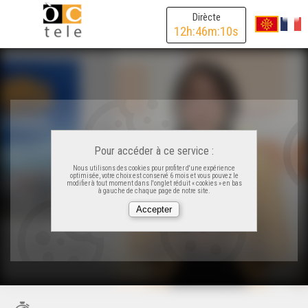
Dirècte
12
h:
46
m:
10
s
Pour accéder à ce service :
Nous utilisons des cookies pour profiter d'une expérience
optimisée, votre choix est conservé 6 mois et vous pouvez le
modifier à tout moment dans l'onglet réduit « cookies » en bas
à gauche de chaque page de notre site.