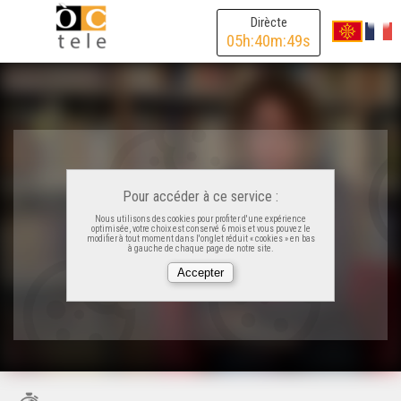
Dirècte
05
h:
40
m:
49
s
Pour accéder à ce service :
Nous utilisons des cookies pour profiter d'une expérience
optimisée, votre choix est conservé 6 mois et vous pouvez le
modifier à tout moment dans l'onglet réduit « cookies » en bas
à gauche de chaque page de notre site.