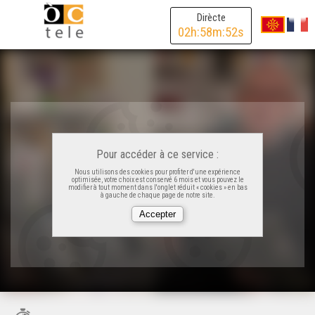
Dirècte
02
h:
58
m:
52
s
Pour accéder à ce service :
Nous utilisons des cookies pour profiter d'une expérience
optimisée, votre choix est conservé 6 mois et vous pouvez le
modifier à tout moment dans l'onglet réduit « cookies » en bas
à gauche de chaque page de notre site.