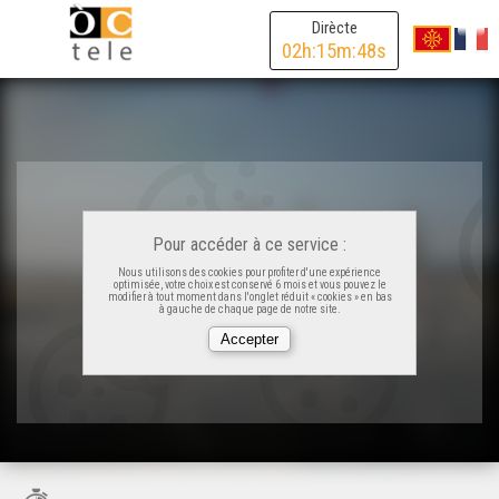
Dirècte
02
h:
15
m:
48
s
Pour accéder à ce service :
Nous utilisons des cookies pour profiter d'une expérience
optimisée, votre choix est conservé 6 mois et vous pouvez le
modifier à tout moment dans l'onglet réduit « cookies » en bas
à gauche de chaque page de notre site.