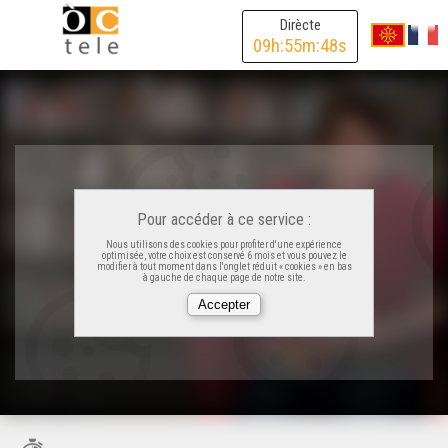
Dirècte
09
h:
55
m:
48
s
Pour accéder à ce service :
Nous utilisons des cookies pour profiter d'une expérience
optimisée, votre choix est conservé 6 mois et vous pouvez le
modifier à tout moment dans l'onglet réduit « cookies » en bas
à gauche de chaque page de notre site.