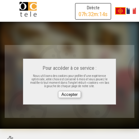
Dirècte
07
h:
32
m:
14
s
Pour accéder à ce service :
Nous utilisons des cookies pour profiter d'une expérience
optimisée, votre choix est conservé 6 mois et vous pouvez le
modifier à tout moment dans l'onglet réduit « cookies » en bas
à gauche de chaque page de notre site.