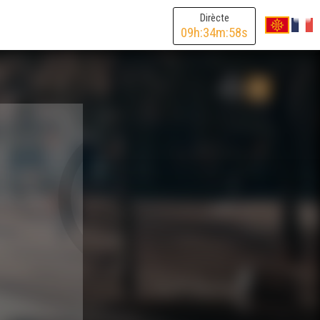
Dirècte
09
h:
34
m:
58
s