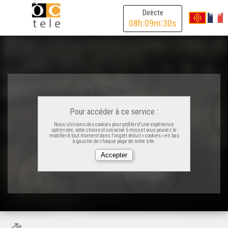
Dirècte
08
h:
09
m:
30
s
Pour accéder à ce service :
Nous utilisons des cookies pour profiter d'une expérience
optimisée, votre choix est conservé 6 mois et vous pouvez le
modifier à tout moment dans l'onglet réduit « cookies » en bas
à gauche de chaque page de notre site.