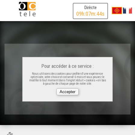
Dirècte
09
h:
07
m:
44
s
Pour accéder à ce service :
Nous utilisons des cookies pour profiter d'une expérience
optimisée, votre choix est conservé 6 mois et vous pouvez le
modifier à tout moment dans l'onglet réduit « cookies » en bas
à gauche de chaque page de notre site.