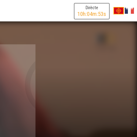
Dirècte
10
h:
04
m:
53
s