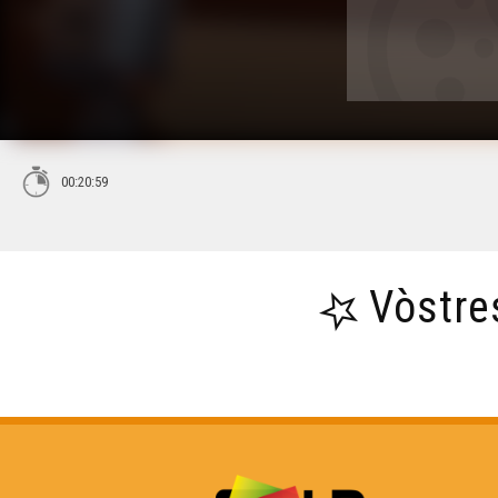
00:20:59
Vòstre