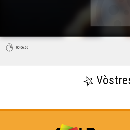
00:06:56
Vòstre