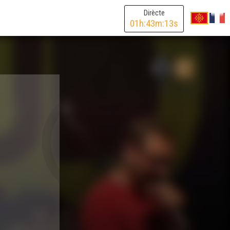
Dirècte
01
h:
43
m:
13
s