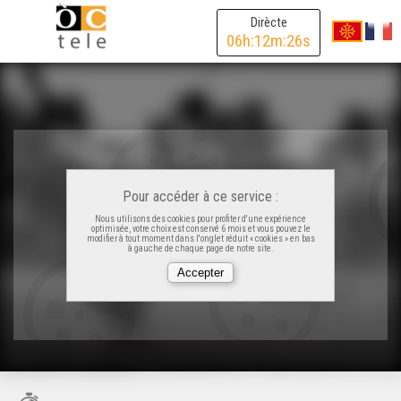
Dirècte
06
h:
12
m:
26
s
Pour accéder à ce service :
Nous utilisons des cookies pour profiter d'une expérience
optimisée, votre choix est conservé 6 mois et vous pouvez le
modifier à tout moment dans l'onglet réduit « cookies » en bas
à gauche de chaque page de notre site.