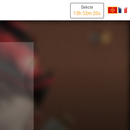
Dirècte
13
h:
52
m:
20
s