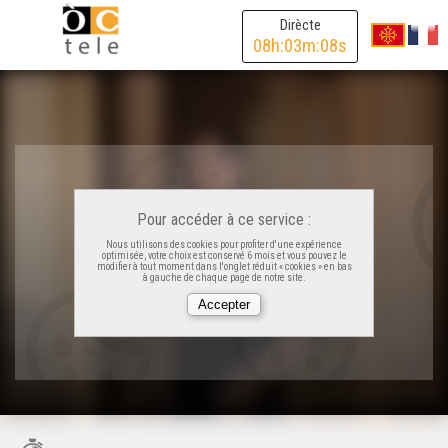
Dirècte
08
h:
03
m:
08
s
Pour accéder à ce service :
Nous utilisons des cookies pour profiter d'une expérience
optimisée, votre choix est conservé 6 mois et vous pouvez le
modifier à tout moment dans l'onglet réduit « cookies » en bas
à gauche de chaque page de notre site.