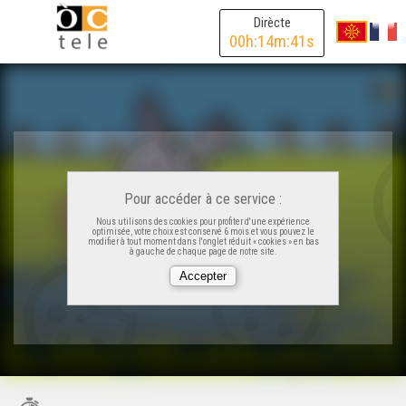
Dirècte
00
h:
14
m:
41
s
Pour accéder à ce service :
Nous utilisons des cookies pour profiter d'une expérience
optimisée, votre choix est conservé 6 mois et vous pouvez le
modifier à tout moment dans l'onglet réduit « cookies » en bas
à gauche de chaque page de notre site.