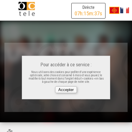
Dirècte
07
h:
15
m:
37
s
Pour accéder à ce service :
Nous utilisons des cookies pour profiter d'une expérience
optimisée, votre choix est conservé 6 mois et vous pouvez le
modifier à tout moment dans l'onglet réduit « cookies » en bas
à gauche de chaque page de notre site.