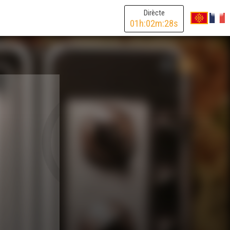
Dirècte
01
h:
02
m:
28
s