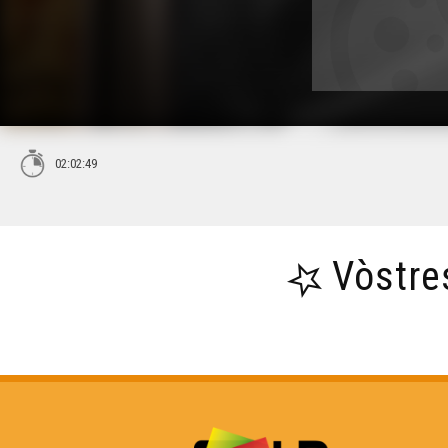
02:02:49
Vòstre