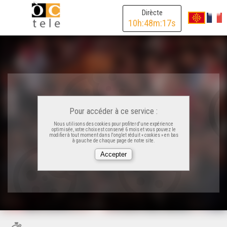
Dirècte
10
h:
48
m:
17
s
Pour accéder à ce service :
Nous utilisons des cookies pour profiter d'une expérience
optimisée, votre choix est conservé 6 mois et vous pouvez le
modifier à tout moment dans l'onglet réduit « cookies » en bas
à gauche de chaque page de notre site.