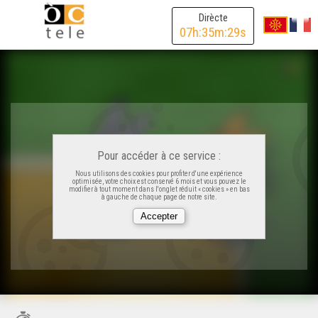
Dirècte
07
h:
35
m:
29
s
Pour accéder à ce service :
Nous utilisons des cookies pour profiter d'une expérience
optimisée, votre choix est conservé 6 mois et vous pouvez le
modifier à tout moment dans l'onglet réduit « cookies » en bas
à gauche de chaque page de notre site.