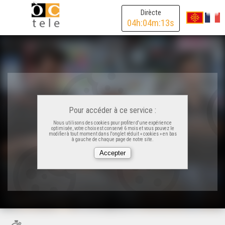
Dirècte
04
h:
04
m:
13
s
Pour accéder à ce service :
Nous utilisons des cookies pour profiter d'une expérience
optimisée, votre choix est conservé 6 mois et vous pouvez le
modifier à tout moment dans l'onglet réduit « cookies » en bas
à gauche de chaque page de notre site.