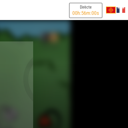
Dirècte
00
h:
56
m:
00
s