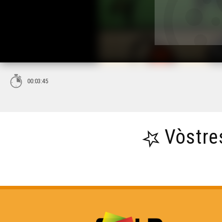
00:03:45
Vòstre