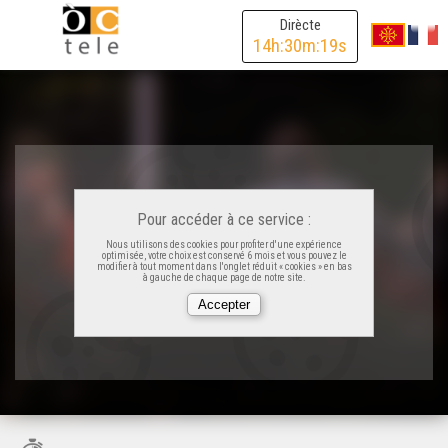
Dirècte
14
h:
30
m:
19
s
Pour accéder à ce service :
Nous utilisons des cookies pour profiter d'une expérience
optimisée, votre choix est conservé 6 mois et vous pouvez le
modifier à tout moment dans l'onglet réduit « cookies » en bas
à gauche de chaque page de notre site.