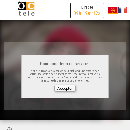
Dirècte
09
h:
19
m:
12
s
Pour accéder à ce service :
Nous utilisons des cookies pour profiter d'une expérience
optimisée, votre choix est conservé 6 mois et vous pouvez le
modifier à tout moment dans l'onglet réduit « cookies » en bas
à gauche de chaque page de notre site.