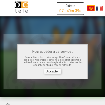
Dirècte
07
h:
40
m:
39
s
Pour accéder à ce service :
Nous utilisons des cookies pour profiter d'une expérience
optimisée, votre choix est conservé 6 mois et vous pouvez le
modifier à tout moment dans l'onglet réduit « cookies » en bas
à gauche de chaque page de notre site.