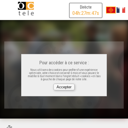
Dirècte
04
h:
27
m:
47
s
Pour accéder à ce service :
Nous utilisons des cookies pour profiter d'une expérience
optimisée, votre choix est conservé 6 mois et vous pouvez le
modifier à tout moment dans l'onglet réduit « cookies » en bas
à gauche de chaque page de notre site.