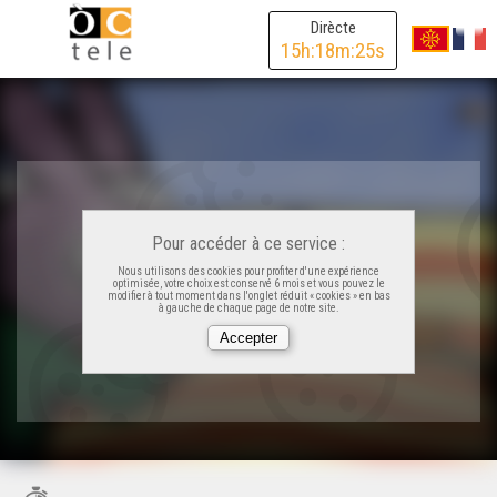
Dirècte
15
h:
18
m:
25
s
Pour accéder à ce service :
Nous utilisons des cookies pour profiter d'une expérience
optimisée, votre choix est conservé 6 mois et vous pouvez le
modifier à tout moment dans l'onglet réduit « cookies » en bas
à gauche de chaque page de notre site.