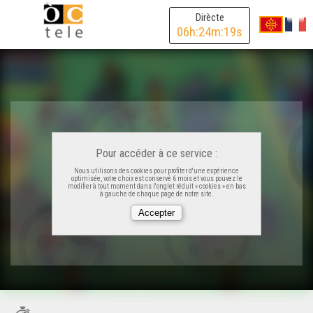
Dirècte
06
h:
24
m:
19
s
Pour accéder à ce service :
Nous utilisons des cookies pour profiter d'une expérience
optimisée, votre choix est conservé 6 mois et vous pouvez le
modifier à tout moment dans l'onglet réduit « cookies » en bas
à gauche de chaque page de notre site.