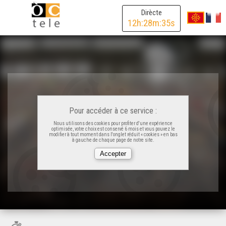
Dirècte
12
h:
28
m:
35
s
Pour accéder à ce service :
Nous utilisons des cookies pour profiter d'une expérience
optimisée, votre choix est conservé 6 mois et vous pouvez le
modifier à tout moment dans l'onglet réduit « cookies » en bas
à gauche de chaque page de notre site.