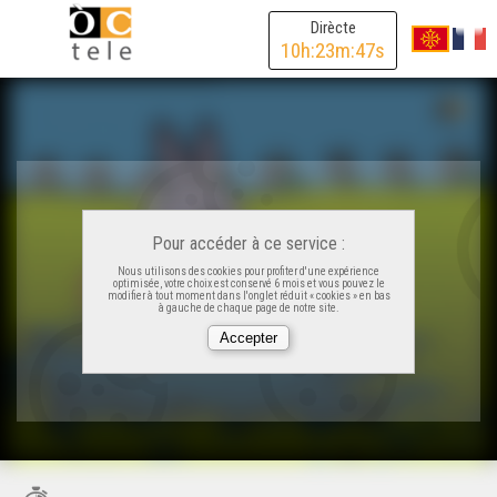
Dirècte
10
h:
23
m:
47
s
Pour accéder à ce service :
Nous utilisons des cookies pour profiter d'une expérience
optimisée, votre choix est conservé 6 mois et vous pouvez le
modifier à tout moment dans l'onglet réduit « cookies » en bas
à gauche de chaque page de notre site.