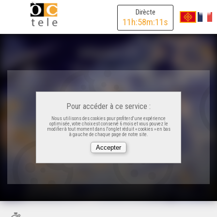
Dirècte
11
h:
58
m:
11
s
Pour accéder à ce service :
Nous utilisons des cookies pour profiter d'une expérience
optimisée, votre choix est conservé 6 mois et vous pouvez le
modifier à tout moment dans l'onglet réduit « cookies » en bas
à gauche de chaque page de notre site.