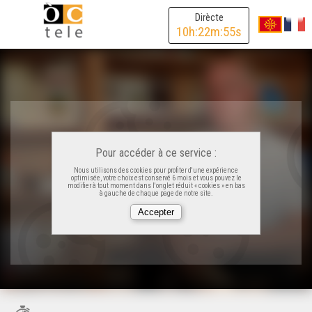
Dirècte
10
h:
22
m:
55
s
Pour accéder à ce service :
Nous utilisons des cookies pour profiter d'une expérience
optimisée, votre choix est conservé 6 mois et vous pouvez le
modifier à tout moment dans l'onglet réduit « cookies » en bas
à gauche de chaque page de notre site.