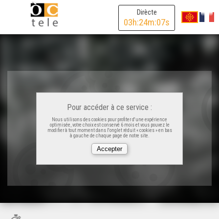
Dirècte
03
h:
24
m:
07
s
Pour accéder à ce service :
Nous utilisons des cookies pour profiter d'une expérience
optimisée, votre choix est conservé 6 mois et vous pouvez le
modifier à tout moment dans l'onglet réduit « cookies » en bas
à gauche de chaque page de notre site.