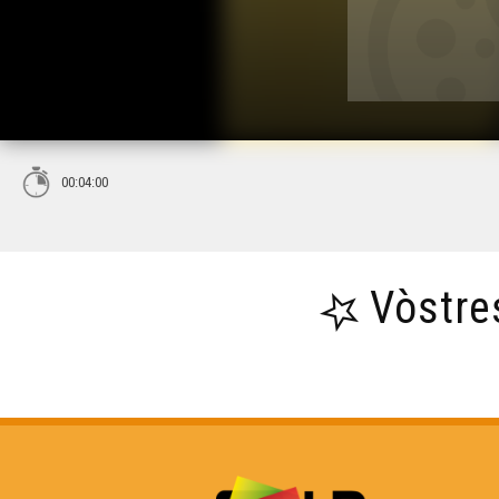
00:04:00
Vòstre