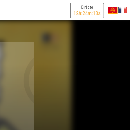
Dirècte
12
h:
24
m:
13
s