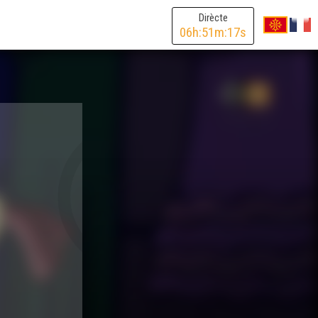
Dirècte
06
h:
51
m:
17
s