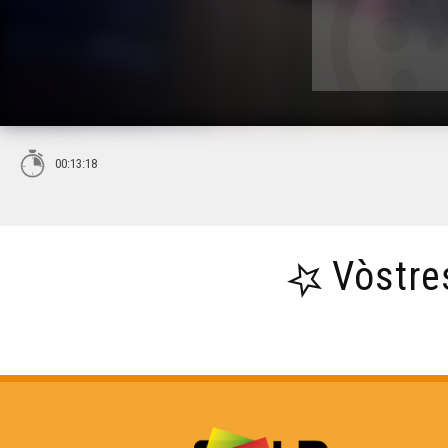
00:13:18
Vòstre