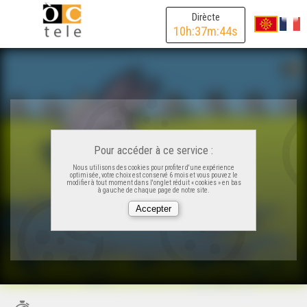
Dirècte
10
h:
37
m:
44
s
Pour accéder à ce service :
Nous utilisons des cookies pour profiter d'une expérience
optimisée, votre choix est conservé 6 mois et vous pouvez le
modifier à tout moment dans l'onglet réduit « cookies » en bas
à gauche de chaque page de notre site.