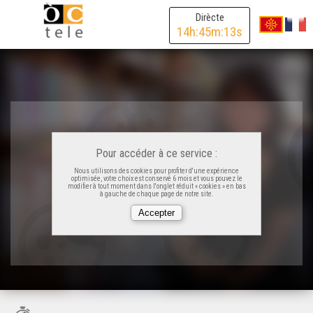
Dirècte
14
h:
45
m:
13
s
Pour accéder à ce service :
Nous utilisons des cookies pour profiter d'une expérience
optimisée, votre choix est conservé 6 mois et vous pouvez le
modifier à tout moment dans l'onglet réduit « cookies » en bas
à gauche de chaque page de notre site.