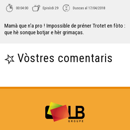
00:04:00
Episòdi 29
Duscas al 17/04/2018
Mamà que n'a pro ! Impossible de préner Trotet en fòto :
que hè sonque botjar e hèr grimaças.
Vòstres comentaris