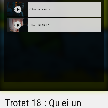
CSA - Entre Amis
CSA - En Famille
Trotet 18 : Qu'ei un