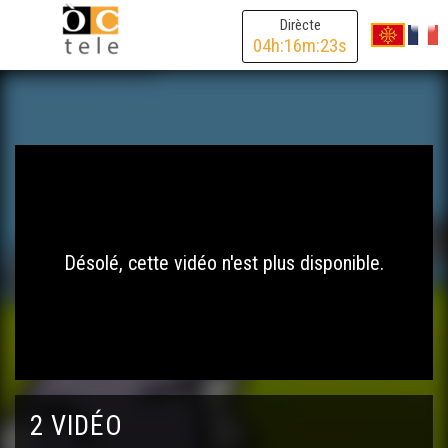
Dirècte
04
h:
16
m:
23
s
Désolé, cette vidéo n'est plus disponible.
2 VIDÉO