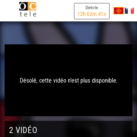
Dirècte
12
h:
02
m:
41
s
Désolé, cette vidéo n'est plus disponible.
2 VIDÉO