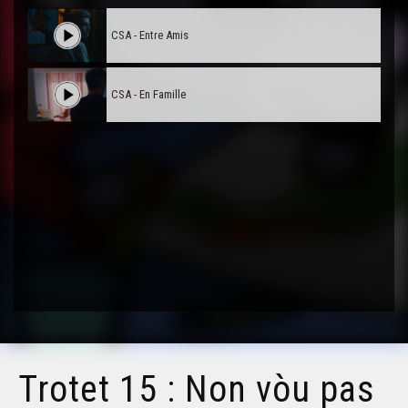
CSA - Entre Amis
CSA - En Famille
Trotet 15 : Non vòu pas