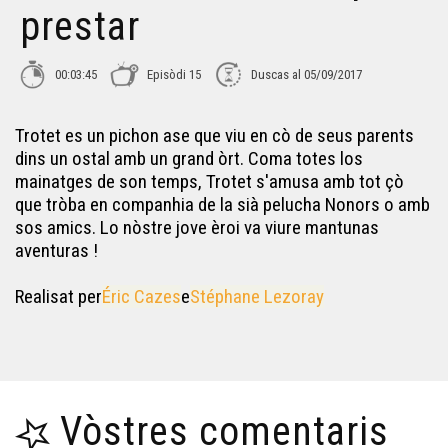
prestar
00:03:45
Episòdi 15
Duscas al 05/09/2017
Trotet es un pichon ase que viu en cò de seus parents
dins un ostal amb un grand òrt. Coma totes los
mainatges de son temps, Trotet s'amusa amb tot çò
que tròba en companhia de la sià pelucha Nonors o amb
sos amics. Lo nòstre jove èroi va viure mantunas
aventuras !
Realisat per
Éric Cazes
e
Stéphane Lezoray
Vòstres comentaris