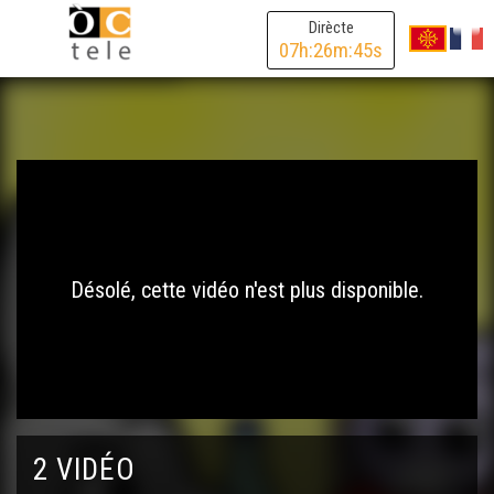
Dirècte
07
h:
26
m:
45
s
Désolé, cette vidéo n'est plus disponible.
2 VIDÉO