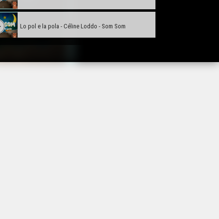
Lo pol e la pola - Céline Loddo - Som Som
La lebreta - Aurélie Puig - Som Som
Lo jòc de “Manòta mòrta” - Céline Loddo & Aurélie
Puig - Som Som
Per arrestar lo sanglot - Daniel Loddo - Som Som
Me’n vau al bòsc - Céline Loddo - Som Som