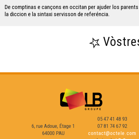
De comptinas e cançons en occitan per ajuder los parents a
la diccion e la sintaxi servisson de referéncia.
Vòstre
05 47 41 48 93
6, rue Adoue, Étage 1
07 81 74 67 92
64000 PAU
contact@octele.com