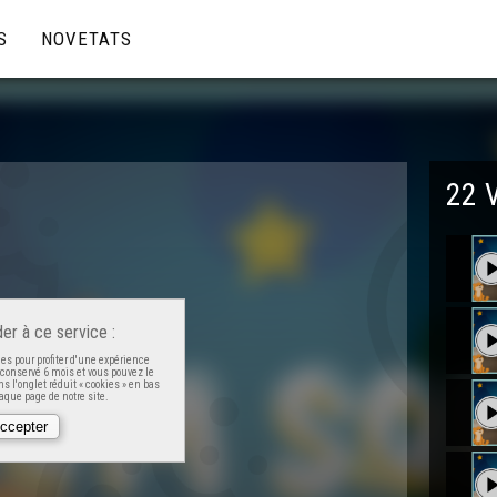
S
NOVETATS
22 
er à ce service :
es pour profiter d'une expérience
t conservé 6 mois et vous pouvez le
s l'onglet réduit « cookies » en bas
que page de notre site.