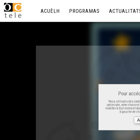
ACUÈLH
PROGRAMAS
ACTUALITAT
Pour accéd
Nous utilisons des cooki
optimisée, votre choix es
modifier à tout moment dan
à gauche de cha