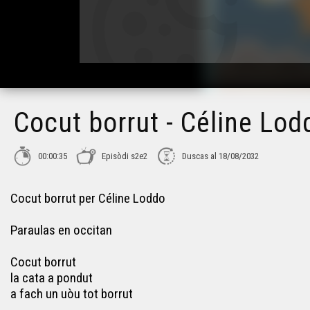
Cocut borrut - Céline Lo
00:00:35
Episòdi s2e2
Duscas al 18/08/2032
Cocut borrut per Céline Loddo
Paraulas en occitan
Cocut borrut
la cata a pondut
a fach un uòu tot borrut