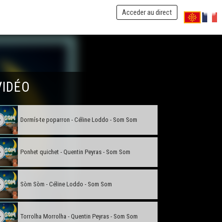
Acceder au direct
Dialòg de sords al mercat cobèrt de Narbona -
Quentin Peyras - Som Som
Aprene a parlar - Daniel Loddo - Som Som
VIDÉO
Una pometa - Quentin Peyras - Som Som
Dormís-te poparron - Céline Loddo - Som Som
Ponhet quichet - Quentin Peyras - Som Som
Sòm Sòm - Céline Loddo - Som Som
Torrolha Morrolha - Quentin Peyras - Som Som