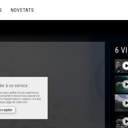
S
NOVETATS
6 V
er à ce service :
es pour profiter d'une expérience
t conservé 6 mois et vous pouvez le
s l'onglet réduit « cookies » en bas
que page de notre site.