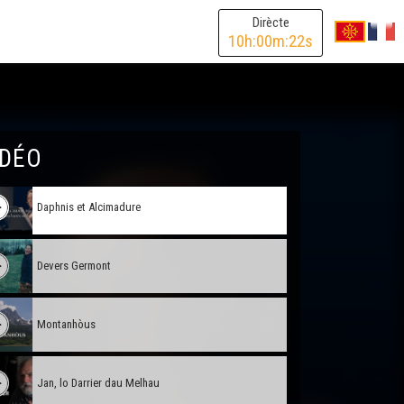
Dirècte
10
h:
00
m:
22
s
Camin de Lenga
IDÉO
Daphnis et Alcimadure
Devers Germont
Montanhòus
Jan, lo Darrier dau Melhau