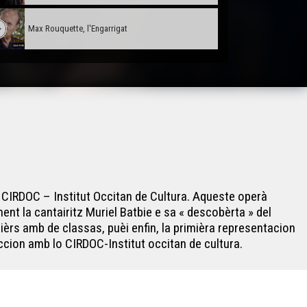
Max Rouquette, l'Engarrigat
 CIRDOC – Institut Occitan de Cultura. Aqueste operà
nt la cantairitz Muriel Batbie e sa « descobèrta » del
ièrs amb de classas, puèi enfin, la primièra representacion
ccion amb lo CIRDOC-Institut occitan de cultura.