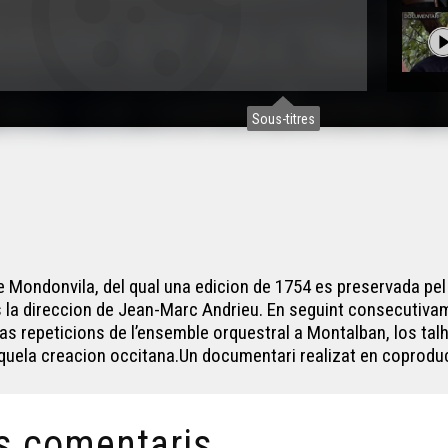
Sous-titres
e Mondonvila, del qual una edicion de 1754 es preservada pel
s la direccion de Jean-Marc Andrieu. En seguint consecutivame
as repeticions de l’ensemble orquestral a Montalban, los talh
’aquela creacion occitana.Un documentari realizat en coprodu
s comentaris