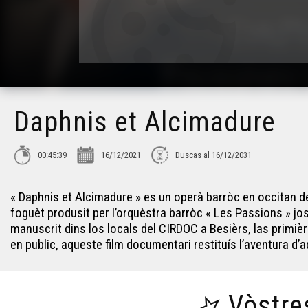
Daphnis et Alcimadure
00:45:39
16/12/2021
Duscas al 16/12/2031
« Daphnis et Alcimadure » es un operà barròc en occitan d
foguèt produsit per l’orquèstra barròc « Les Passions » jo
manuscrit dins los locals del CIRDOC a Besièrs, las primièr
en public, aqueste film documentari restituís l’aventura d
Vòstre