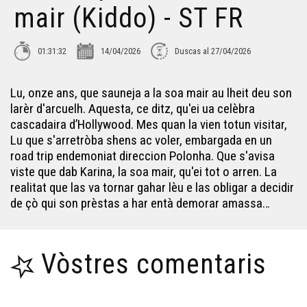
mair (Kiddo) - ST FR
01:31:32
14/04/2026
Duscas al 27/04/2026
Lu, onze ans, que sauneja a la soa mair au lheit deu son
larèr d'arcuelh. Aquesta, ce ditz, qu'ei ua celèbra
cascadaira d’Hollywood. Mes quan la vien totun visitar,
Lu que s'arretròba shens ac voler, embargada en un
road trip endemoniat direccion Polonha. Que s'avisa
viste que dab Karina, la soa mair, qu'ei tot o arren. La
realitat que las va tornar gahar lèu e las obligar a decidir
de çò qui son prèstas a har entà demorar amassa…
Vòstres comentaris