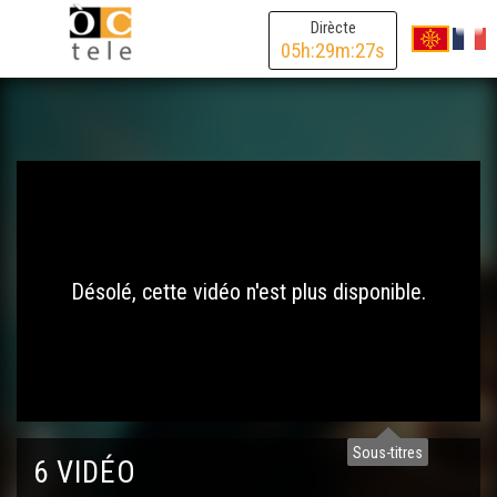
Dirècte
05
h:
29
m:
27
s
Désolé, cette vidéo n'est plus disponible.
Sous-titres
6 VIDÉO