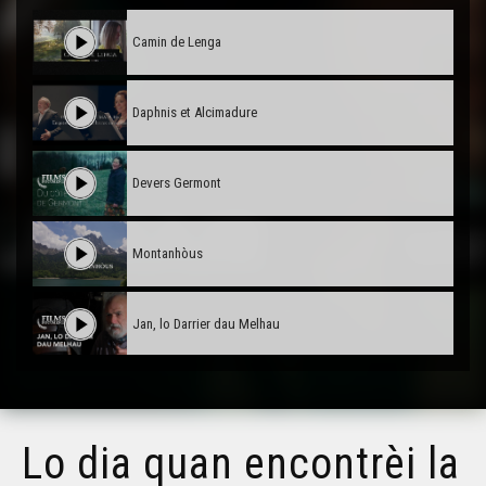
Camin de Lenga
Daphnis et Alcimadure
Devers Germont
Montanhòus
Jan, lo Darrier dau Melhau
Max Rouquette, l'Engarrigat
Lo dia quan encontrèi la