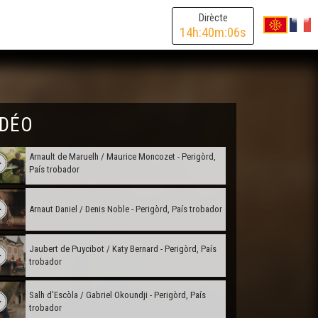
Dirècte
Bertran de Born / Jean-François Gareyte - Perigòrd,
14
h:
40
m:
06
s
País trobador
Giraut de Bornelh / Francis Cabrel - Perigòrd, País
trobador
Maria de Ventardorn / Cécile Chapduelh - Perigòrd,
IDÉO
País trobador
Arnault de Maruelh / Maurice Moncozet - Perigòrd,
País trobador
Arnaut Daniel / Denis Noble - Perigòrd, País trobador
Jaubert de Puycibot / Katy Bernard - Perigòrd, País
trobador
Salh d'Escòla / Gabriel Okoundji - Perigòrd, País
trobador