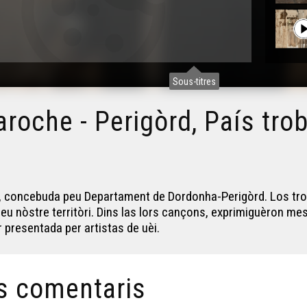
Sous-titres
aroche - Perigòrd, País tro
 concebuda peu Departament de Dordonha-Perigòrd. Los troba
u nòstre territòri. Dins las lors cançons, exprimiguèron me
r presentada per artistas de uèi.
s comentaris