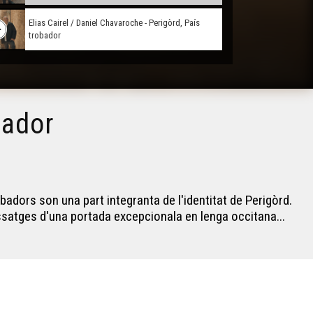
Elias Cairel / Daniel Chavaroche - Perigòrd, País
trobador
bador
dors son una part integranta de l'identitat de Perigòrd.
ssatges d'una portada excepcionala en lenga occitana...