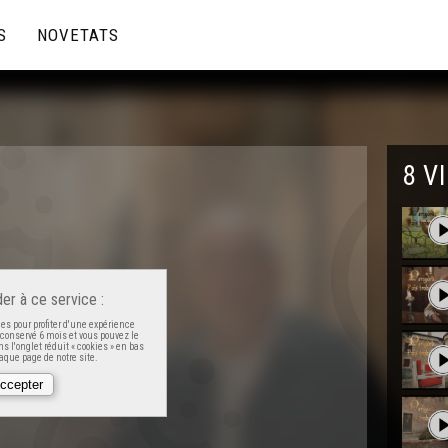
S
NOVETATS
8 V
er à ce service :
es pour profiter d'une expérience
t conservé 6 mois et vous pouvez le
s l'onglet réduit « cookies » en bas
que page de notre site.