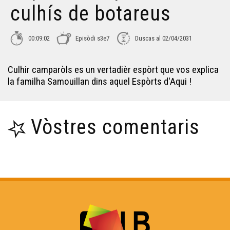
culhís de botareus
00:09:02
Episòdi s3e7
Duscas al 02/04/2031
Culhir camparòls es un vertadièr espòrt que vos explica
la familha Samouillan dins aquel Espòrts d'Aqui !
Vòstres comentaris