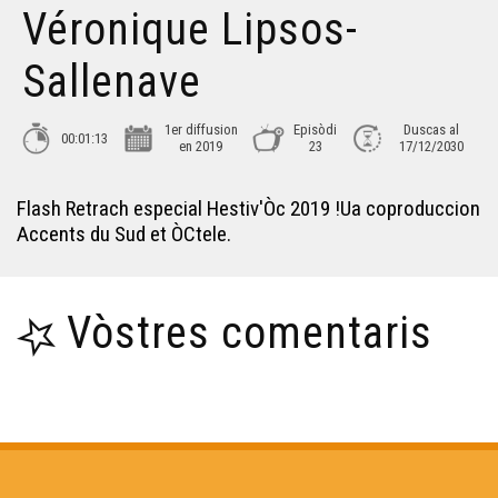
Véronique Lipsos-
Sallenave
1er diffusion
Episòdi
Duscas al
00:01:13
en 2019
23
17/12/2030
Flash Retrach especial Hestiv'Òc 2019 !Ua coproduccion
Accents du Sud et ÒCtele.
Vòstres comentaris