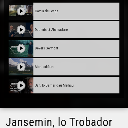
Camin de Lenga
Daphnis et Alcimadure
Devers Germont
Montanhòus
Jan, lo Darrier dau Melhau
Max Rouquette, l'Engarrigat
Jansemin, lo Trobador