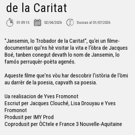
de la Caritat
01:09:15
02/04/2026
Duscas al 01/07/2026
"Jansemin, lo Trobador de la Caritat", qu'ei un filme-
documentari qui'ns hè visitar la vita e l'òbra de Jacques
Boé, tanben conegut devath lo nom de Jansemin, lo
famós perruquèr-poèta agenés.
Aqueste filme que'ns vòu har descobrir l'istòria de l'òmi
au darrèr de la poesia, capvath sa poesia.
Ua realisacion de Yves Fromonot
Escriut per Jacques Clouché, Lisa Drouyau e Yves
Fromonot
Produsit per IMY Prod
Coprodusit per ÒCtele e France 3 Nouvelle-Aquitaine